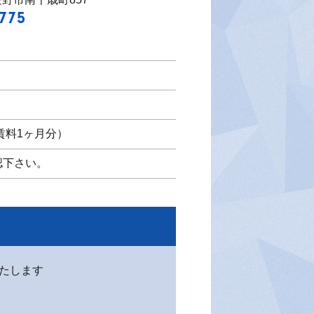
7775
賃料1ヶ月分）
認下さい。
たします