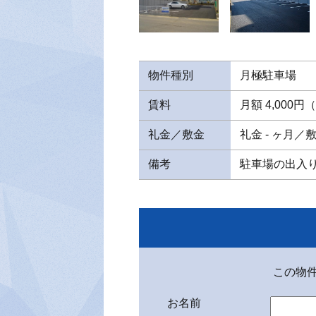
物件種別
月極駐車場
賃料
月額 4,000円
礼金／敷金
礼金 - ヶ月／敷
備考
駐車場の出入
この物
お名前